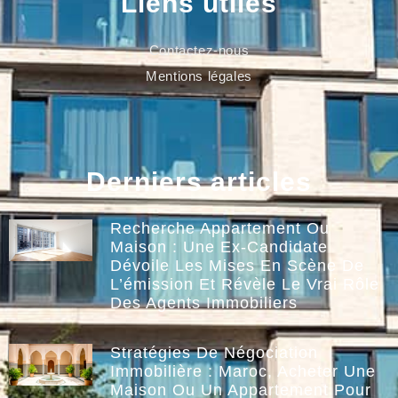
Liens utiles
Contactez-nous
Mentions légales
Derniers articles
Recherche Appartement Ou
Maison : Une Ex-Candidate
Dévoile Les Mises En Scène De
L’émission Et Révèle Le Vrai Rôle
Des Agents Immobiliers
Stratégies De Négociation
Immobilière : Maroc, Acheter Une
Maison Ou Un Appartement Pour