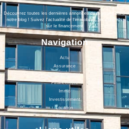
Découvrez toutes les dernières annonces de maisons dans
notre blog ! Suivez l'actualité de l'immobilier, les conseils
sur le financement
Navigation
Actu
Assurance
Déménagement
Financement
Immo
Investissement
Location
Travaux