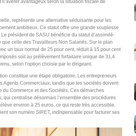
’avérer avantageux selon la situation fiscale de
lle, représente une alternative séduisante pour les
ement ambitieux. Ce statut offre une grande souplesse
. Le président de SASU bénéficie du statut d’assimilé-
e que celle des Travailleurs Non Salariés. Sur le plan
vec un taux normal de 25 pour cent, réduit à 15 pour cent
imposés soit au prélèvement forfaitaire unique de 31,4
enu, selon l’option choisie par le dirigeant.
ation constitue une étape obligatoire. Les entrepreneurs
des Agents Commerciaux, tandis que les sociétés doivent
tre du Commerce et des Sociétés. Ces démarches
ses, qui centralise désormais l’ensemble des procédures
élève environ à 25 euros, ce qui reste très accessible.
tient son numéro SIRET, indispensable pour facturer ses