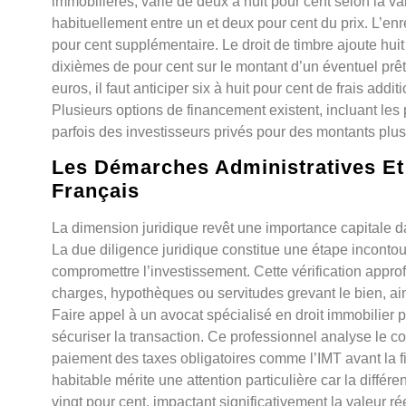
immobilières, varie de deux à huit pour cent selon la val
habituellement entre un et deux pour cent du prix. L’en
pour cent supplémentaire. Le droit de timbre ajoute huit
dixièmes de pour cent sur le montant d’un éventuel prê
euros, il faut anticiper six à huit pour cent de frais addi
Plusieurs options de financement existent, incluant les 
parfois des investisseurs privés pour des montants plus
Les Démarches Administratives Et
Français
La dimension juridique revêt une importance capitale d
La due diligence juridique constitue une étape inconto
compromettre l’investissement. Cette vérification approf
charges, hypothèques ou servitudes grevant le bien, ain
Faire appel à un avocat spécialisé en droit immobilier 
sécuriser la transaction. Ce professionnel analyse le c
paiement des taxes obligatoires comme l’IMT avant la fin
habitable mérite une attention particulière car la différe
vingt pour cent, impactant significativement la valeur ré