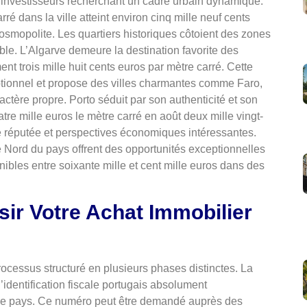
et investisseurs recherchant un cadre urbain dynamique.
ré dans la ville atteint environ cinq mille neuf cents
cosmopolite. Les quartiers historiques côtoient des zones
ble. L’Algarve demeure la destination favorite des
nt trois mille huit cents euros par mètre carré. Cette
ptionnel et propose des villes charmantes comme Faro,
ctère propre. Porto séduit par son authenticité et son
re mille euros le mètre carré en août deux mille vingt-
ie réputée et perspectives économiques intéressantes.
le Nord du pays offrent des opportunités exceptionnelles
nibles entre soixante mille et cent mille euros dans des
ir Votre Achat Immobilier
rocessus structuré en plusieurs phases distinctes. La
identification fiscale portugais absolument
 le pays. Ce numéro peut être demandé auprès des