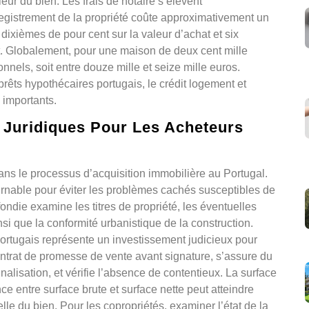
eur du bien. Les frais de notaire s’élèvent
registrement de la propriété coûte approximativement un
 dixièmes de pour cent sur la valeur d’achat et six
t. Globalement, pour une maison de deux cent mille
tionnels, soit entre douze mille et seize mille euros.
prêts hypothécaires portugais, le crédit logement et
 importants.
 Juridiques Pour Les Acheteurs
ans le processus d’acquisition immobilière au Portugal.
urnable pour éviter les problèmes cachés susceptibles de
ondie examine les titres de propriété, les éventuelles
si que la conformité urbanistique de la construction.
portugais représente un investissement judicieux pour
ontrat de promesse de vente avant signature, s’assure du
alisation, et vérifie l’absence de contentieux. La surface
nce entre surface brute et surface nette peut atteindre
elle du bien. Pour les copropriétés, examiner l’état de la