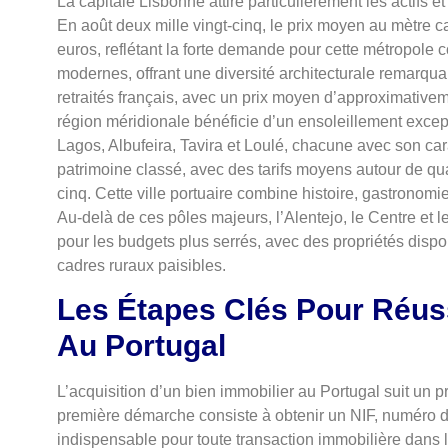
La capitale Lisbonne attire particulièrement les actifs 
En août deux mille vingt-cinq, le prix moyen au mètre car
euros, reflétant la forte demande pour cette métropole 
modernes, offrant une diversité architecturale remarqua
retraités français, avec un prix moyen d’approximativeme
région méridionale bénéficie d’un ensoleillement exce
Lagos, Albufeira, Tavira et Loulé, chacune avec son cara
patrimoine classé, avec des tarifs moyens autour de quat
cinq. Cette ville portuaire combine histoire, gastronom
Au-delà de ces pôles majeurs, l’Alentejo, le Centre et 
pour les budgets plus serrés, avec des propriétés dispo
cadres ruraux paisibles.
Les Étapes Clés Pour Réuss
Au Portugal
L’acquisition d’un bien immobilier au Portugal suit un p
première démarche consiste à obtenir un NIF, numéro d’
indispensable pour toute transaction immobilière dans