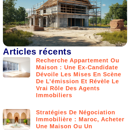
Articles récents
Recherche Appartement Ou
Maison : Une Ex-Candidate
Dévoile Les Mises En Scène
De L’émission Et Révèle Le
Vrai Rôle Des Agents
Immobiliers
Stratégies De Négociation
Immobilière : Maroc, Acheter
Une Maison Ou Un