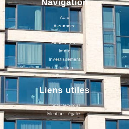
Navigation
Actu
Assurance
Déménagement
Financement
Immo
Investissement
Location
Travaux
Liens utiles
Contactez-nous
Mentions légales