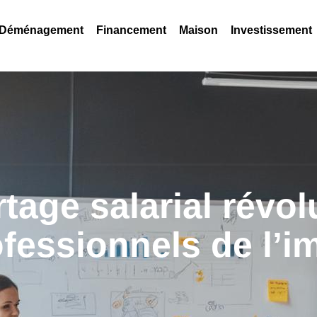
Déménagement
Financement
Maison
Investissement
age salarial révol
ofessionnels de l’i