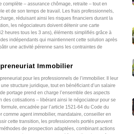
iale complète – assurance chômage, retraite – tout en
e et de son temps de travail. Les frais professionnels,
arge, réduisant ainsi les risques financiers durant la
on, les négociateurs doivent détenir une carte
42 heures tous les 3 ans), éléments simplifiés grâce à
des indépendants qui maintiennent cette solution après
 bâtir une activité pérenne sans les contraintes de
epreneuriat Immobilier
preneuriat pour les professionnels de l’immobilier. Il leur
une structure juridique, tout en bénéficiant d’un salaire
été de portage prend en charge l’ensemble des aspects
on des cotisations – libérant ainsi le négociateur pour se
 formule, encadrée par l’article 1521-64 du Code du
ier comme agent immobilier, mandataire, conseiller en
sir cette transition, les professionnels portés peuvent
es méthodes de prospection adaptées, combinant actions