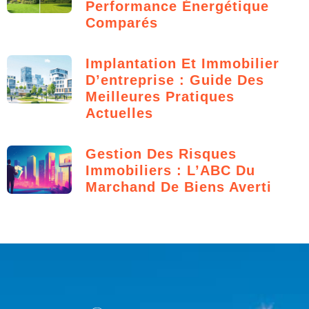
Performance Énergétique
Comparés
Implantation Et Immobilier
D’entreprise : Guide Des
Meilleures Pratiques
Actuelles
Gestion Des Risques
Immobiliers : L’ABC Du
Marchand De Biens Averti