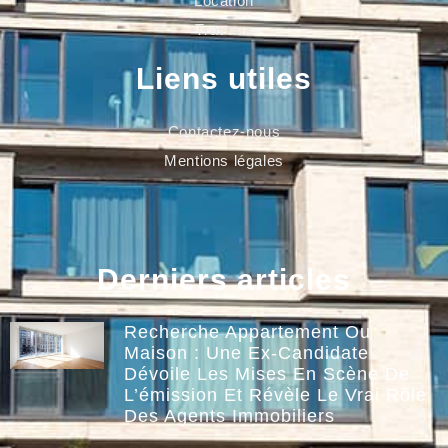
Location
Travaux
Liens utiles
Contactez-nous
Mentions légales
Derniers articles
Recherche Appartement Ou
Maison : Une Ex-Candidate
Dévoile Les Mises En Scène De
L’émission Et Révèle Le Vrai Rôle
Des Agents Immobiliers