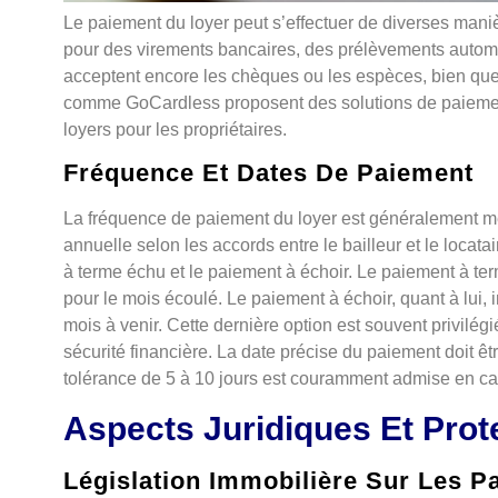
Le paiement du loyer peut s’effectuer de diverses manièr
pour des virements bancaires, des prélèvements automa
acceptent encore les chèques ou les espèces, bien qu
comme GoCardless proposent des solutions de paiements 
loyers pour les propriétaires.
Fréquence Et Dates De Paiement
La fréquence de paiement du loyer est généralement mens
annuelle selon les accords entre le bailleur et le locat
à terme échu et le paiement à échoir. Le paiement à term
pour le mois écoulé. Le paiement à échoir, quant à lui,
mois à venir. Cette dernière option est souvent privilégi
sécurité financière. La date précise du paiement doit êt
tolérance de 5 à 10 jours est couramment admise en cas
Aspects Juridiques Et Prot
Législation Immobilière Sur Les P