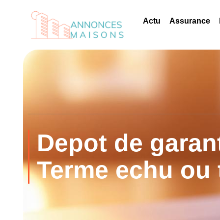
Actu
Assurance
Depot de garant
Terme echu ou t