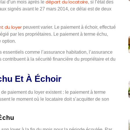
départ du locataire
élai d’un mois après le
, si l’état des
baux signés avant le 27 mars 2014, ce délai est de deux
t du loyer
peuvent varier. Le paiement à échoir, effectué
légié par les propriétaires. Le paiement à terme échu,
e option.
s essentiels comme l’assurance habitation, l’assurance
 contribuent à la sécurité financière du propriétaire et du
hu Et À Échoir
 de paiement du loyer existent : le paiement à terme
sent le moment où le locataire doit s’acquitter de son
 Échu
 son loyer à la fin du mois pour la période écoulée. Par