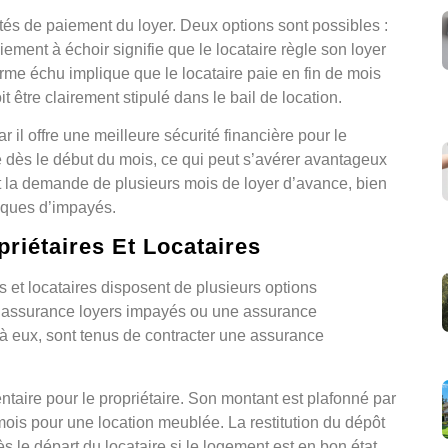
tés de paiement du loyer. Deux options sont possibles :
ement à échoir signifie que le locataire règle son loyer
rme échu implique que le locataire paie en fin de mois
 être clairement stipulé dans le bail de location.
r il offre une meilleure sécurité financière pour le
é dès le début du mois, ce qui peut s’avérer avantageux
nt la demande de plusieurs mois de loyer d’avance, bien
isques d’impayés.
riétaires Et Locataires
es et locataires disposent de plusieurs options
e assurance loyers impayés ou une assurance
 à eux, sont tenus de contracter une assurance
taire pour le propriétaire. Son montant est plafonné par
 mois pour une location meublée. La restitution du dépôt
s le départ du locataire si le logement est en bon état.