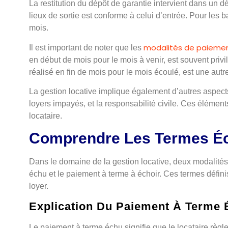
La restitution du dépôt de garantie intervient dans un d
lieux de sortie est conforme à celui d’entrée. Pour les 
mois.
modalités de paiemen
Il est important de noter que les
en début de mois pour le mois à venir, est souvent privi
réalisé en fin de mois pour le mois écoulé, est une autr
La gestion locative implique également d’autres aspect
loyers impayés, et la responsabilité civile. Ces éléments
locataire.
Comprendre Les Termes Éc
Dans le domaine de la gestion locative, deux modalités
échu et le paiement à terme à échoir. Ces termes définis
loyer.
Explication Du Paiement À Terme
Le paiement à terme échu signifie que le locataire règle