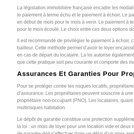
La législation immobilière française encadre les modali
le paiement à terme échu et le paiement à échoir. Le pai
en début de mois pour le mois à venir. Le paiement à te
pour le mois écoulé. Le choix entre ces deux options doit
Il est recommandé de privilégier le paiement à échoir, ca
bailleur. Cette méthode permet d’avoir le loyer encaiss
en cas de départ du locataire. La loi autorise égaleme
que cette pratique soit peu courante et comporte des r
Assurances Et Garanties Pour Prop
Pour se protéger contre les risques locatifs, propriétair
d’assurance. Les propriétaires peuvent souscrire à un
propriétaire non-occupant (PNO). Les locataires, quant
multirisques habitation.
Le dépôt de garantie constitue une protection supplémen
la loi : un mois de loyer pour une location vide et deux
de garantie doit s’effectuer dans un délai d’un mois aprè